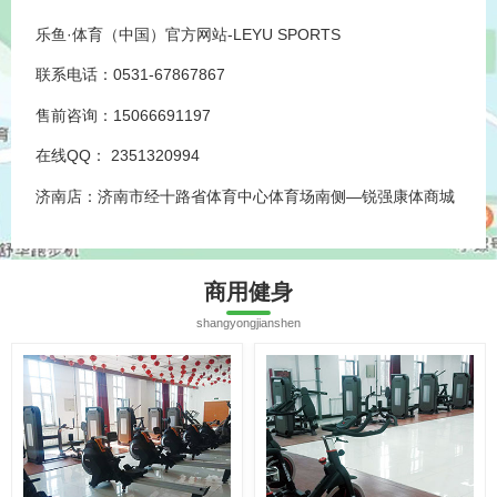
乐鱼·体育（中国）官方网站-LEYU SPORTS
联系电话：0531-67867867
售前咨询：15066691197
在线QQ： 2351320994
济南店：济南市经十路省体育中心体育场南侧—锐强康体商城
商用健身
shangyongjianshen