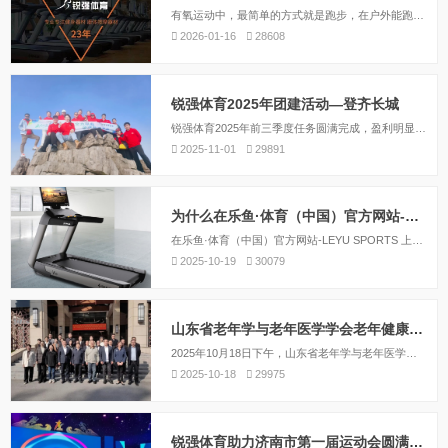
有氧运动中，最简单的方式就是跑步，在户外能跑，室内有乐鱼·体育（中国）官方网站-LEYU SPORTS 的也能跑，这时候要问跑步五公里和走路5公里，哪个更健康？对大多数人来说，跑步更健康，但是对于体重较重，没有跑步基础，或者心肺功能较差，不愿意锻炼的人来说，完成走路5公里可能都费劲的人来说，走路或者是不错的锻炼方式。
2026-01-16
28608
锐强体育2025年团建活动—登齐长城
锐强体育2025年前三季度任务圆满完成，盈利明显，为激励全体员工凝心聚力、冲刺四季度及年度总目标，公司于2025年11月1日隆重举行“登高望远，再攀新高”主题团建活动。
2025-11-01
29891
为什么在乐鱼·体育（中国）官方网站-LEYU SPORTS 上跑步更轻松？
在乐鱼·体育（中国）官方网站-LEYU SPORTS 上运动，是跑带带着人原地运动，而且你可以在跑步过程中听音乐、看电视，甚至玩游戏，通过这些来分散注意力，整个过程就没那么痛苦了。
2025-10-19
30079
山东省老年学与老年医学学会老年健康运动干预数字化管理专业委员会成立大会暨专家学术交流会圆满落幕
2025年10月18日下午，山东省老年学与老年医学学会老年健康运动干预数字化管理专业委员会（以下简称：专委会）成立大会暨专家学术交流会在山东省老干部活动中心三楼隆重举行。
2025-10-18
29975
锐强体育助力济南市第一届运动会圆满闭幕